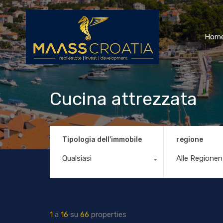
Hom
Cucina attrezzata
Tipologia dell'immobile
regione
Qualsiasi
Alle Regionen
1
a
16
su
66
properties