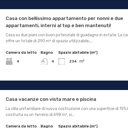
Casa con bellissimo appartamento per nonni e due
appartamenti, interni al top e ben mantenuti!
Casa su due piani con buon potenziale di guadagno in estate. La c
offre un totale di 290 m² di spazio utilizzabile,...
Camera da letto
Bagno
Spazio abitabile (m²)
m²
4
234
4
Casa vacanze con vista mare e piscina
La villa unifamiliare di nuova costruzione con una superficie di 195,
costruita su un terreno di 698 m², si...
Camera da letto
Bagno
Spazio abitabile (m²)