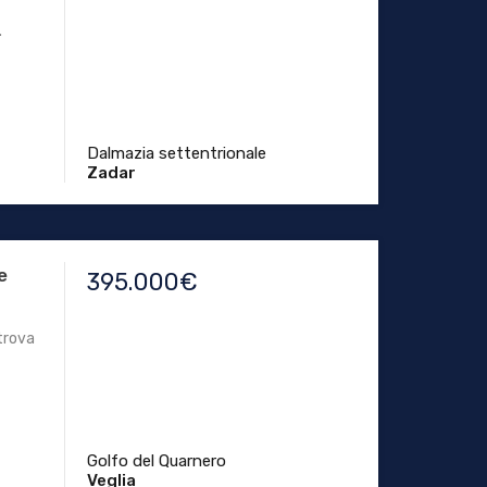
.
Dalmazia settentrionale
Zadar
e
395.000€
 trova
Golfo del Quarnero
Veglia