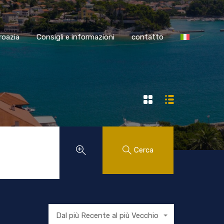
SS Croazia
Consigli e informazioni
contatto
roazia
Consigli e informazioni
contatto
Cerca
Dal più Recente al più Vecchio