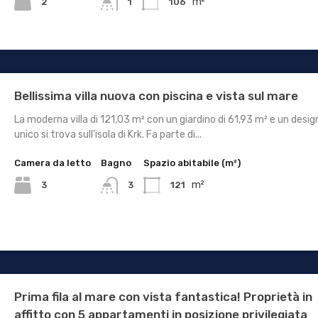
m²
2
106
1
Bellissima villa nuova con piscina e vista sul mare
La moderna villa di 121,03 m² con un giardino di 61,93 m² e un desig
unico si trova sull'isola di Krk. Fa parte di...
Camera da letto
Bagno
Spazio abitabile (m²)
m²
3
121
3
Prima fila al mare con vista fantastica! Proprietà in
affitto con 5 appartamenti in posizione privilegiata