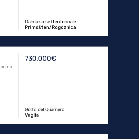
Dalmazia settentrionale
Primošten/Rogoznica
730.000€
l primo
Golfo del Quarnero
Veglia