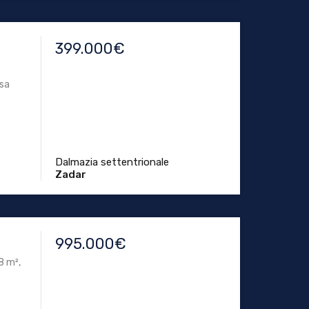
399.000€
asa
Dalmazia settentrionale
Zadar
995.000€
8 m²,