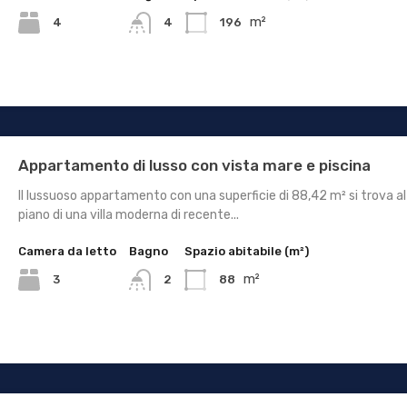
m²
4
196
4
Appartamento di lusso con vista mare e piscina
Il lussuoso appartamento con una superficie di 88,42 m² si trova a
piano di una villa moderna di recente...
Camera da letto
Bagno
Spazio abitabile (m²)
m²
3
88
2