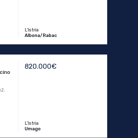
L'Istria
Albona/Rabac
820.000€
icino
m2,
L'Istria
Umago