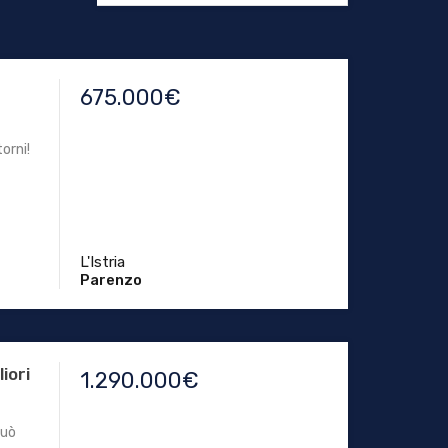
675.000€
orni!
L'Istria
Parenzo
liori
1.290.000€
può