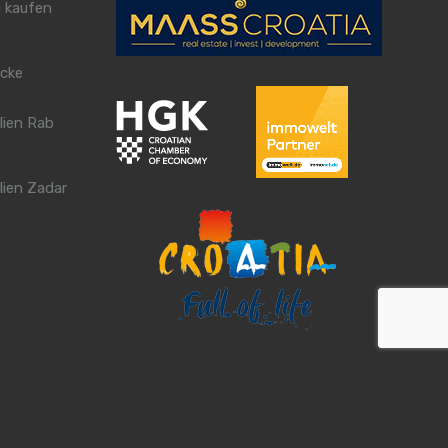
 kaufen
cke
lien Rab
lien Zadar