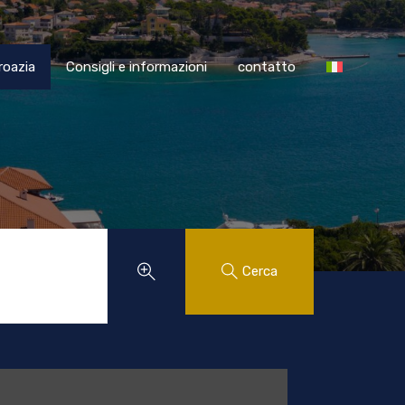
SS Croazia
Consigli e informazioni
contatto
roazia
Consigli e informazioni
contatto
Cerca