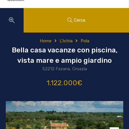
Cerca
Home
L'Istria
Pola
Bella casa vacanze con piscina,
vista mare e ampio giardino
52212 Fazana, Croazia
1.122.000€