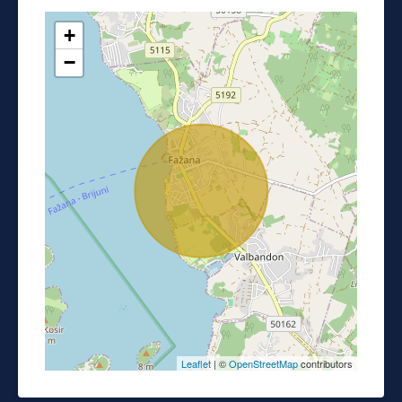
+
−
Leaflet
| ©
OpenStreetMap
contributors