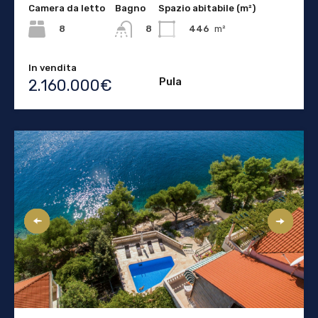
Camera da letto
Bagno
Spazio abitabile (m²)
8
446
m²
8
In vendita
Pula
2.160.000€