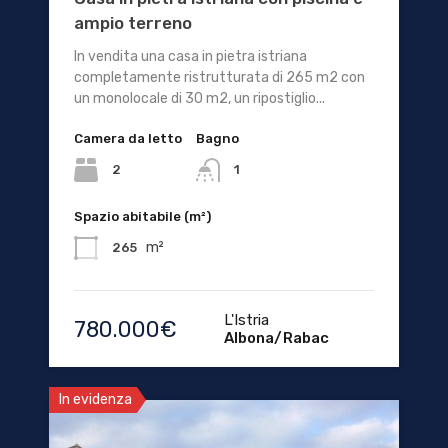
ampio terreno
In vendita una casa in pietra istriana
completamente ristrutturata di 265 m2 con
un monolocale di 30 m2, un ripostiglio...
Camera da letto
Bagno
2
1
Spazio abitabile (m²)
m²
265
L'Istria
780.000€
Albona/Rabac
In evidenza