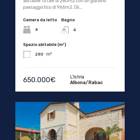
abitabile totale di 280m2 con un giardino
paesaggistico di 966m2. Gli...
Camera da letto
Bagno
4
4
Spazio abitabile (m²)
m²
280
L'Istria
650.000€
Albona/Rabac