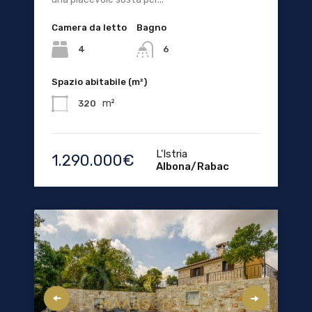
Camera da letto
Bagno
4
6
Spazio abitabile (m²)
m²
320
L'Istria
1.290.000€
Albona/Rabac