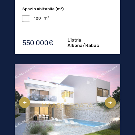
Spazio abitabile (m²)
m²
120
L'Istria
550.000€
Albona/Rabac