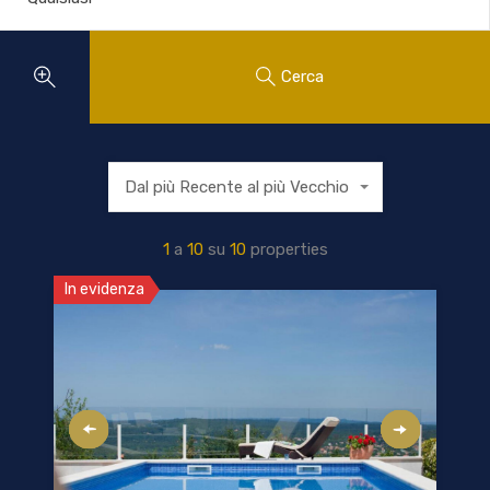
Cerca
Dal più Recente al più Vecchio
1
a
10
su
10
properties
In evidenza