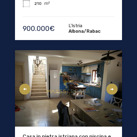
m²
210
L'Istria
900.000€
Albona/Rabac
Casa in pietra istriana con piscina e