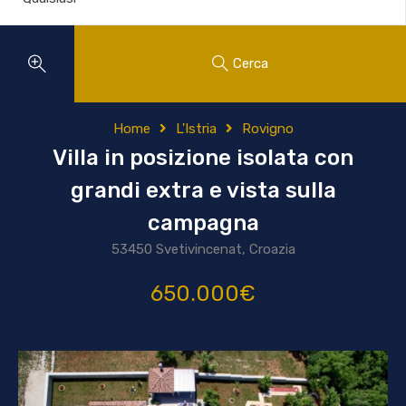
Cerca
Home
L'Istria
Rovigno
Villa in posizione isolata con
grandi extra e vista sulla
campagna
53450 Svetivincenat, Croazia
650.000€