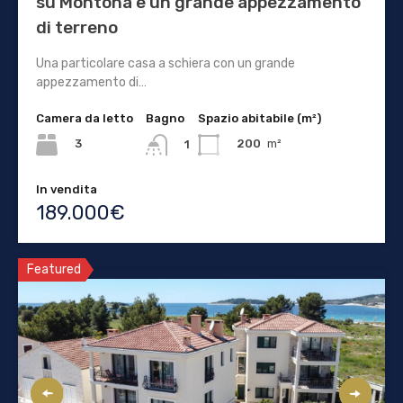
su Montona e un grande appezzamento
di terreno
Una particolare casa a schiera con un grande
appezzamento di…
Camera da letto
Bagno
Spazio abitabile (m²)
3
200
m²
1
In vendita
189.000€
Featured