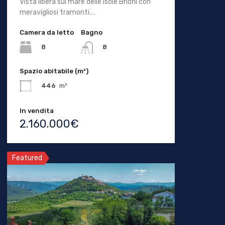
Vista libera sul mare delle isole Brioni con
meravigliosi tramonti.…
Camera da letto
Bagno
8
8
Spazio abitabile (m²)
446
m²
In vendita
2.160.000€
Featured