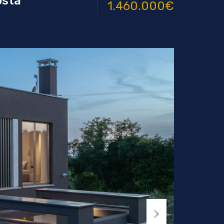
osta
1.460.000€