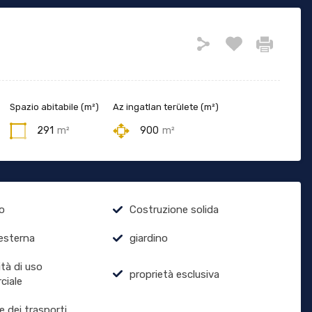
Spazio abitabile (m²)
Az ingatlan területe (m²)
291
m²
900
m²
o
Costruzione solida
esterna
giardino
ità di uso
proprietà esclusiva
ciale
e dei trasporti