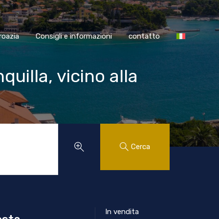
SS Croazia
Consigli e informazioni
contatto
roazia
Consigli e informazioni
contatto
quilla, vicino alla
Cerca
In vendita