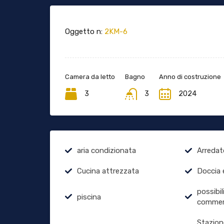
Oggetto n:
2KM-6
Camera da letto
Bagno
Anno di costruzione
3
3
2024
aria condizionata
Arredat
Cucina attrezzata
Doccia 
possibil
piscina
commer
Stazion