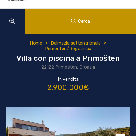
Cerca
Home
Dalmazia settentrionale
Primošten/Rogoznica
Villa con piscina a Primošten
22122 Primošten, Croazia
In vendita
2.900.000€