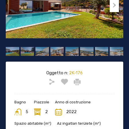
Oggetto n:
2K-176
Bagno
Piazzole
Anno di costruzione
5
2
2022
Spazio abitabile (m²)
Az ingatlan területe (m²)