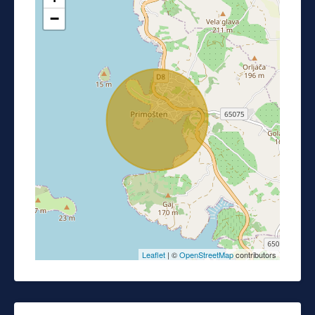
−
Leaflet
| ©
OpenStreetMap
contributors