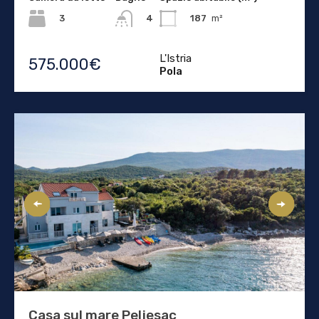
3
187
m²
4
L'Istria
575.000€
Pola
Casa sul mare Peljesac