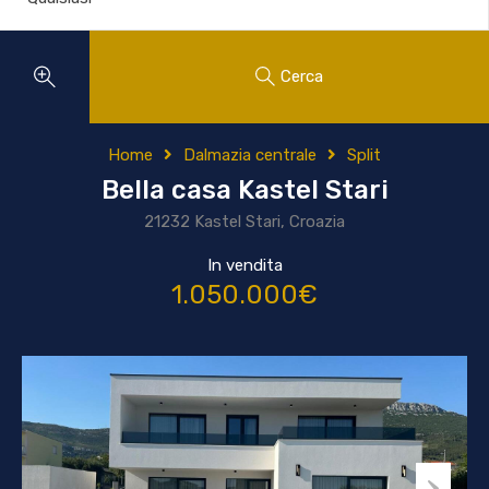
Cerca
Home
Dalmazia centrale
Split
Bella casa Kastel Stari
21232 Kastel Stari, Croazia
In vendita
1.050.000€