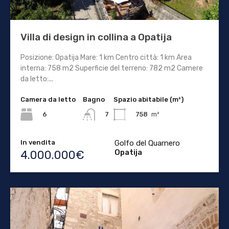
Villa di design in collina a Opatija
Posizione: Opatija Mare: 1 km Centro città: 1 km Area
interna: 758 m2 Superficie del terreno: 782 m2 Camere
da letto:...
Camera da letto
Bagno
Spazio abitabile (m²)
6
758
m²
7
In vendita
Golfo del Quarnero
Opatija
4.000.000€