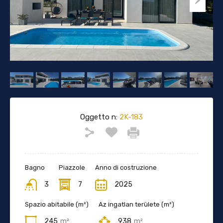
Oggetto n:
2K-183
Bagno
Piazzole
Anno di costruzione
3
7
2025
Spazio abitabile (m²)
Az ingatlan területe (m²)
245
m²
938
m²