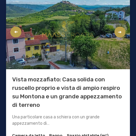
Vista mozzafiato: Casa solida con
ruscello proprio e vista di ampio respiro
su Montona e un grande appezzamento
di terreno
Una particolare casa a schiera con un grande
appezzamento di…
Camera da letto
Bagno
Spazio abitabile (m²)