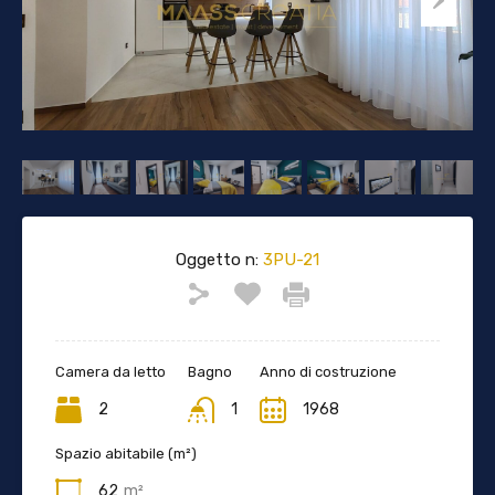
Oggetto n:
3PU-21
Camera da letto
Bagno
Anno di costruzione
2
1
1968
Spazio abitabile (m²)
62
m²