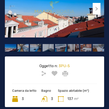
Oggetto n:
3PU-5
Camera da letto
Bagno
Spazio abitabile (m²)
3
3
137
m²