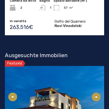
Camera da letto
Bagno
Spazio abitabile (m²)
2
57
m²
1
In vendita
Golfo del Quarnero
Novi Vinodolski
263.516€
Ausgesuchte Immobilien
Featured