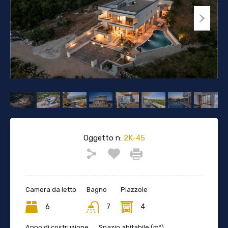
Oggetto n:
2K-45
Camera da letto
Bagno
Piazzole
6
7
4
Anno di costruzione
Spazio abitabile (m²)