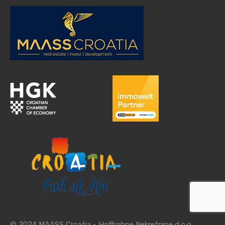
© 2024 MAASS Croatia - Hoffrohne Nekretnine d.o.o.