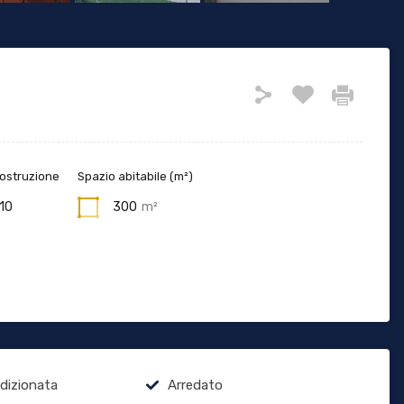
costruzione
Spazio abitabile (m²)
10
300
m²
ndizionata
Arredato