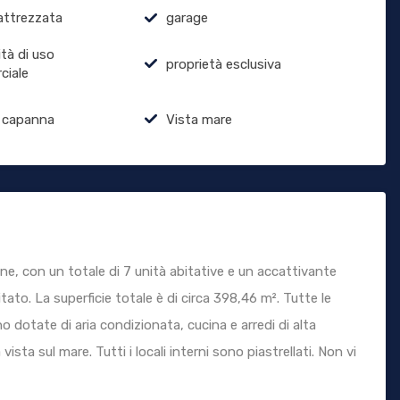
attrezzata
garage
ità di uso
proprietà esclusiva
ciale
 capanna
Vista mare
, con un totale di 7 unità abitative e un accattivante
to. La superficie totale è di circa 398,46 m². Tutte le
o dotate di aria condizionata, cucina e arredi di alta
vista sul mare. Tutti i locali interni sono piastrellati. Non vi