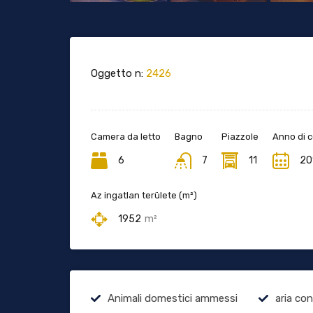
Oggetto n:
2426
Camera da letto
Bagno
Piazzole
Anno di 
6
7
11
20
Az ingatlan területe (m²)
1952
m²
Animali domestici ammessi
aria co