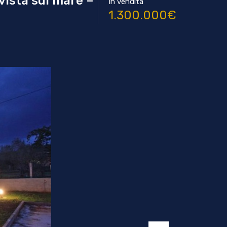
vista sul mare –
In vendita
1.300.000€