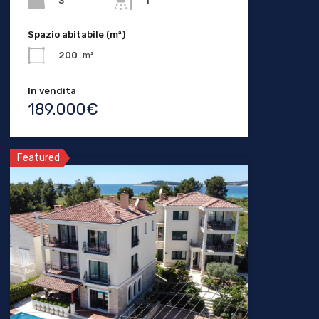
3
1
Spazio abitabile (m²)
200
m²
In vendita
189.000€
Featured