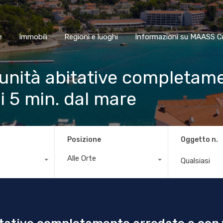
Home
Immobili
Regioni e luoghi
Informazioni su MAA
e
Immobili
Regioni e luoghi
Informazioni su MAASS C
unità abitative completam
li 5 min. dal mare
Posizione
Oggetto n.
Alle Orte