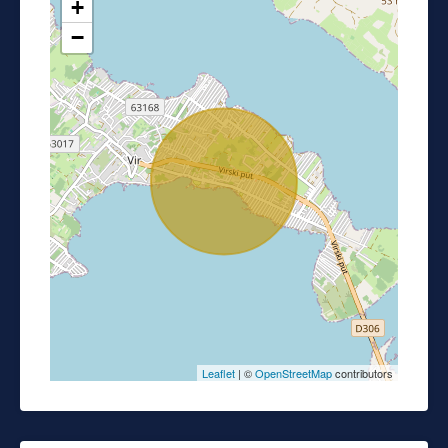
+
−
Leaflet
| ©
OpenStreetMap
contributors