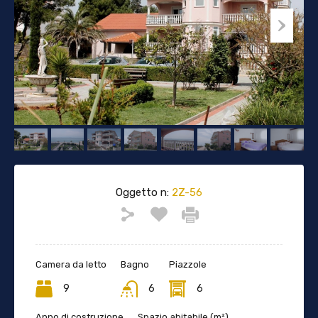
Oggetto n:
2Z-56
Camera da letto
Bagno
Piazzole
9
6
6
Anno di costruzione
Spazio abitabile (m²)