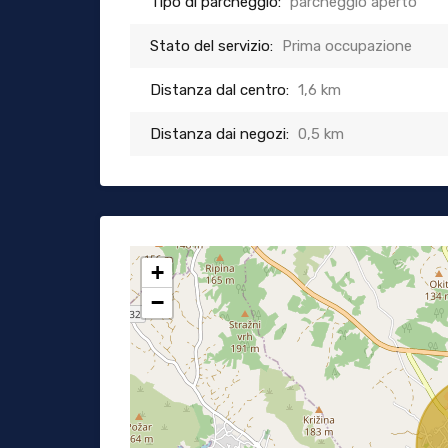
Tipo di parcheggio:
parcheggio aperto
Stato del servizio:
Prima occupazione
Distanza dal centro:
1,6 km
Distanza dai negozi:
0,5 km
+
−