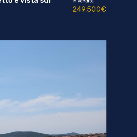
to e vista sul
In vendita
249.500€