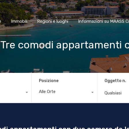
Home
Immobili
Regioni e luoghi
Informazioni su MAA
e
Immobili
Regioni e luoghi
Informazioni su MAASS C
 Tre comodi appartamenti 
e
Posizione
Oggetto n.
Alle Orte