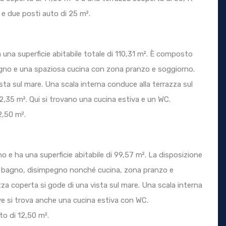
e due posti auto di 25 m².
 una superficie abitabile totale di 110,31 m². È composto
gno e una spaziosa cucina con zona pranzo e soggiorno.
sta sul mare. Una scala interna conduce alla terrazza sul
2,35 m². Qui si trovano una cucina estiva e un WC.
2,50 m².
o e ha una superficie abitabile di 99,57 m². La disposizione
o, bagno, disimpegno nonché cucina, zona pranzo e
za coperta si gode di una vista sul mare. Una scala interna
ove si trova anche una cucina estiva con WC.
o di 12,50 m².