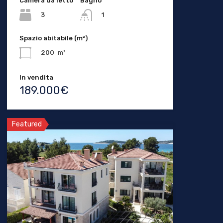
Camera da letto
Bagno
3
1
Spazio abitabile (m²)
200
m²
In vendita
189.000€
Featured