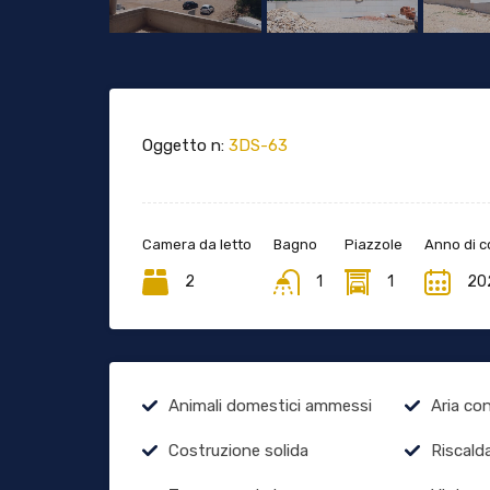
Oggetto n:
3DS-63
Camera da letto
Bagno
Piazzole
Anno di c
2
1
1
20
Animali domestici ammessi
Aria co
Costruzione solida
Riscald