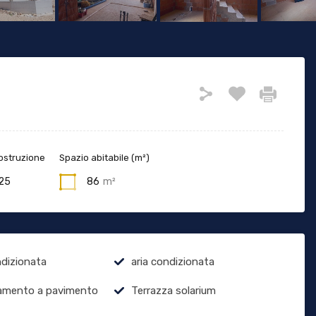
ostruzione
Spazio abitabile (m²)
25
86
m²
ndizionata
aria condizionata
amento a pavimento
Terrazza solarium