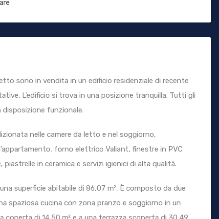
are
o sono in vendita in un edificio residenziale di recente
ive. L’edificio si trova in una posizione tranquilla. Tutti gli
disposizione funzionale.
dizionata nelle camere da letto e nel soggiorno,
’appartamento, forno elettrico Valiant, finestre in PVC
iastrelle in ceramica e servizi igienici di alta qualità.
 una superficie abitabile di 86,07 m². È composto da due
na spaziosa cucina con zona pranzo e soggiorno in un
a coperta di 14,50 m² e a una terrazza scoperta di 30,49