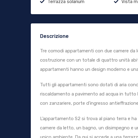
Terrazza solarium
Vista m
Descrizione
Tre comodi appartamenti con due camere da lett
costruzione con un totale di quattro unità abitat
appartamenti hanno un design moderno e una 
Tutti gli appartamenti sono dotati di aria con
riscaldamento a pavimento ad acqua in tutto l
con zanzariere, porte d’ingresso antieffrazione, p
L’appartamento S2 si trova al piano terra e ha
camere da letto, un bagno, un disimpegno e u
unico ambiente. Da qui si accede a una terrazz