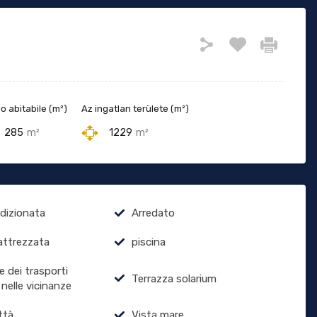
o abitabile (m²)
Az ingatlan területe (m²)
285
m²
1229
m²
ndizionata
Arredato
attrezzata
piscina
e dei trasporti
Terrazza solarium
 nelle vicinanze
ttà
Vista mare