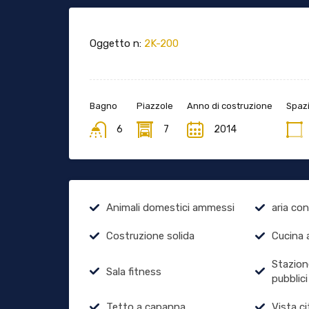
Oggetto n:
2K-200
Bagno
Piazzole
Anno di costruzione
Spazi
6
7
2014
Animali domestici ammessi
aria co
Costruzione solida
Cucina 
Stazion
Sala fitness
pubblici
Tetto a capanna
Vista ci