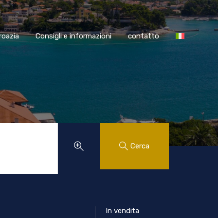
SS Croazia
Consigli e informazioni
contatto
roazia
Consigli e informazioni
contatto
Cerca
In vendita