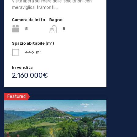
Vista libera sul mare delle isole Brioni con
meravigliosi tramonti.…
Camera da letto
Bagno
8
8
Spazio abitabile (m²)
446
m²
In vendita
2.160.000€
Featured