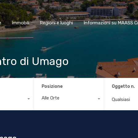
Home
Immobili
Regioni e luoghi
Informazioni su MAA
e
Immobili
Regioni e luoghi
Informazioni su MAASS C
entro di Umago
Posizione
Oggetto n.
Alle Orte