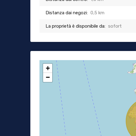
Distanza dai negozi:
0,5 km
La proprietà è disponibile da:
sofort
+
−