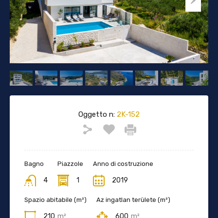
Oggetto n:
2K-152
Bagno
Piazzole
Anno di costruzione
4
1
2019
Spazio abitabile (m²)
Az ingatlan területe (m²)
210
m²
600
m²