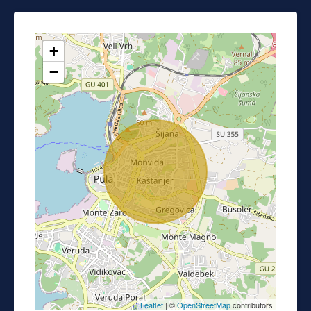
+
−
Leaflet
| ©
OpenStreetMap
contributors