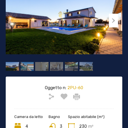
Oggetto n:
2PU-60
Camera da letto
Bagno
Spazio abitabile (m²)
4
3
230
m²