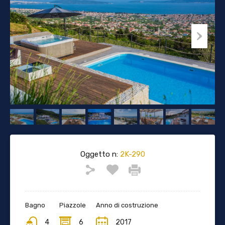
Oggetto n:
2K-290
Bagno
Piazzole
Anno di costruzione
4
6
2017