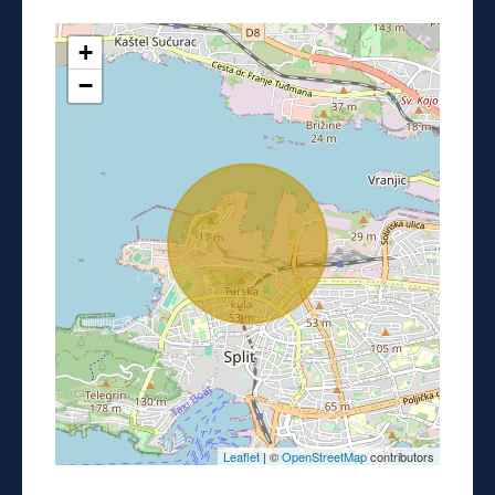
+
−
Leaflet
| ©
OpenStreetMap
contributors