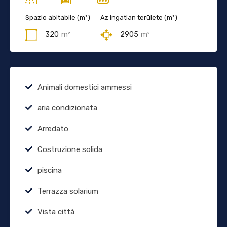
Spazio abitabile (m²)
Az ingatlan területe (m²)
320
m²
2905
m²
Animali domestici ammessi
aria condizionata
Arredato
Costruzione solida
piscina
Terrazza solarium
Vista città