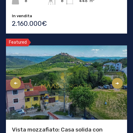
8
446
m²
8
In vendita
2.160.000€
Featured
Vista mozzafiato: Casa solida con