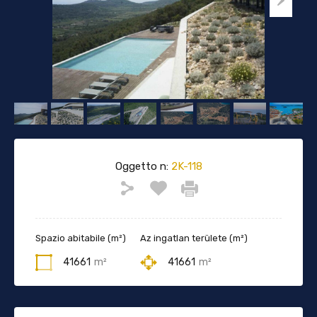
Oggetto n:
2K-118
Spazio abitabile (m²)
Az ingatlan területe (m²)
41661
m²
41661
m²