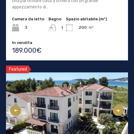
Una particolare casa a schiera con un grande
appezzamento di…
Camera da letto
Bagno
Spazio abitabile (m²)
3
200
m²
1
In vendita
189.000€
Featured