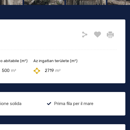
o abitabile (m²)
Az ingatlan területe (m²)
500
m²
2719
m²
ione solida
Prima fila per il mare