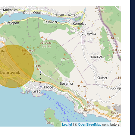
Leaflet
| ©
OpenStreetMap
contributors