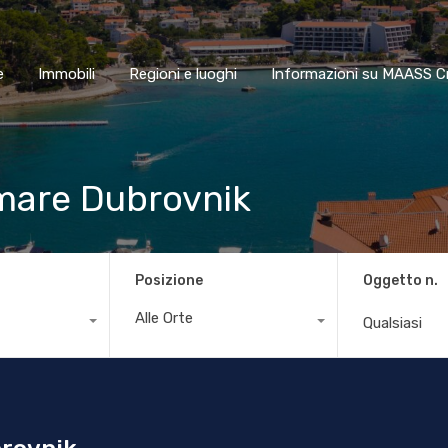
Home
Immobili
Regioni e luoghi
Informazioni su MAA
e
Immobili
Regioni e luoghi
Informazioni su MAASS C
 mare Dubrovnik
Posizione
Oggetto n.
Alle Orte