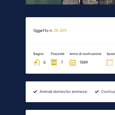
Oggetto n:
2K-209
Bagno
Piazzole
Anno di costruzione
Spazi
6
7
1589
Animali domestici ammessi
Costruz