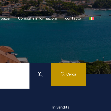
SS Croazia
Consigli e informazioni
contatto
roazia
Consigli e informazioni
contatto
Cerca
In vendita