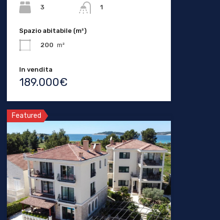
3
1
Spazio abitabile (m²)
200
m²
In vendita
189.000€
Featured