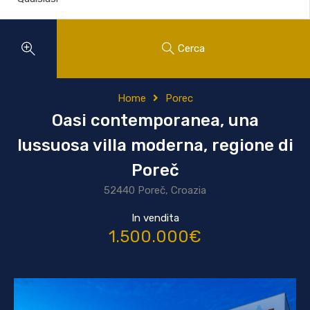
Cerca
Home
Porec
Oasi contemporanea, una
lussuosa villa moderna, regione di
Poreč
52440 Poreč, Croazia
In vendita
1.500.000€