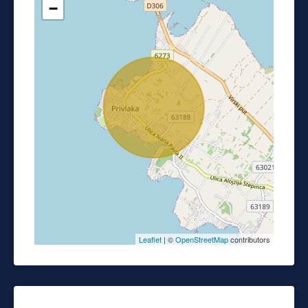
−
Leaflet
| ©
OpenStreetMap
contributors