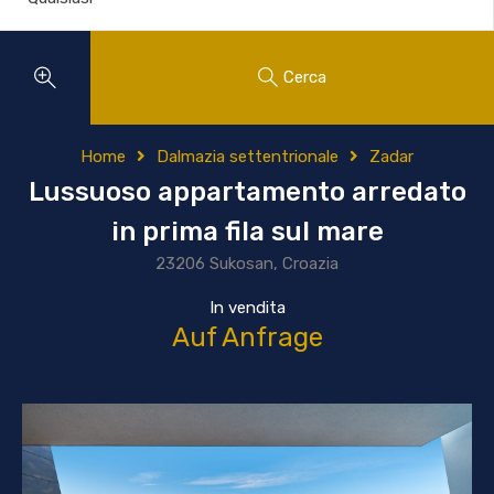
Cerca
Home
Dalmazia settentrionale
Zadar
Lussuoso appartamento arredato
in prima fila sul mare
23206 Sukosan, Croazia
In vendita
Auf Anfrage