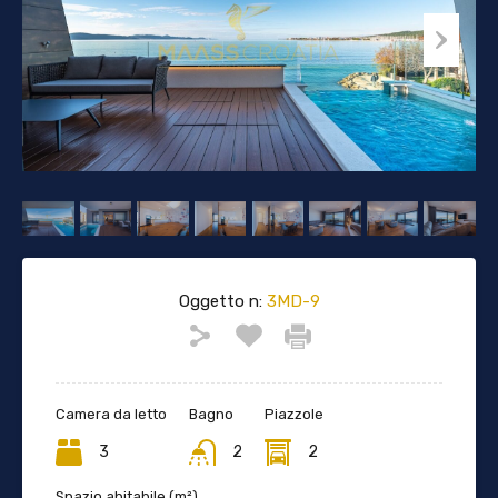
Oggetto n:
3MD-9
Camera da letto
Bagno
Piazzole
3
2
2
Spazio abitabile (m²)