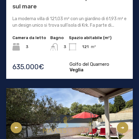
sul mare
La moderna villa di 121,03 m² con un giardino di 61,93 m² e
un design unico si trova sull'isola di Krk. Fa parte di...
Camera da letto
Bagno
Spazio abitabile (m²)
3
121
m²
3
Golfo del Quarnero
635.000€
Veglia