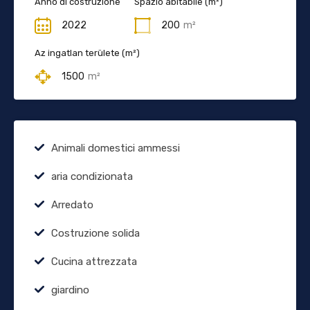
Anno di costruzione
Spazio abitabile (m²)
2022
200
m²
Az ingatlan területe (m²)
1500
m²
Animali domestici ammessi
aria condizionata
Arredato
Costruzione solida
Cucina attrezzata
giardino