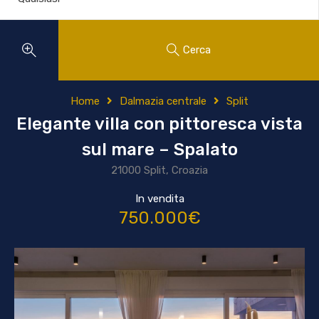
Cerca
Home
Dalmazia centrale
Split
Elegante villa con pittoresca vista
sul mare – Spalato
21000 Split, Croazia
In vendita
750.000€