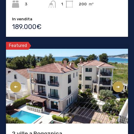
3
200
m²
1
In vendita
189.000€
Featured
2 ville a Rogoznica