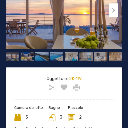
Oggetto n:
2K-119
Camera da letto
Bagno
Piazzole
3
3
2