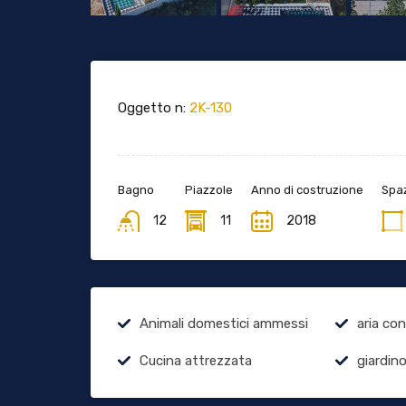
Oggetto n:
2K-130
Bagno
Piazzole
Anno di costruzione
Spaz
12
11
2018
Animali domestici ammessi
aria co
Cucina attrezzata
giardin