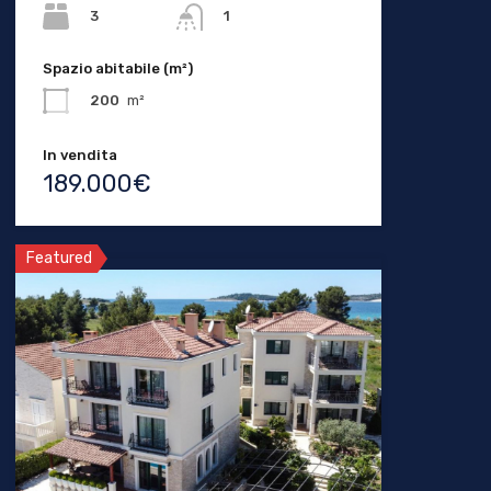
3
1
Spazio abitabile (m²)
200
m²
In vendita
189.000€
Featured