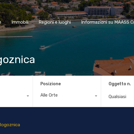
Home
Immobili
Regioni e luoghi
Informazioni su MAA
e
Immobili
Regioni e luoghi
Informazioni su MAASS C
goznica
Posizione
Oggetto n.
Alle Orte
Rogoznica