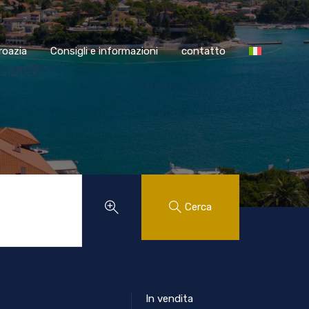
SS Croazia
Consigli e informazioni
contatto
roazia
Consigli e informazioni
contatto
Cerca
In vendita