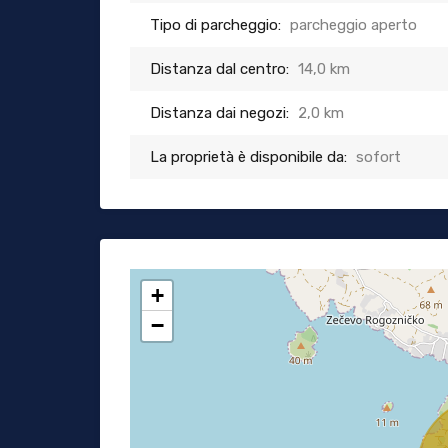
Tipo di parcheggio:
parcheggio aperto
Distanza dal centro:
14,0 km
Distanza dai negozi:
2,0 km
La proprietà è disponibile da:
sofort
+
−