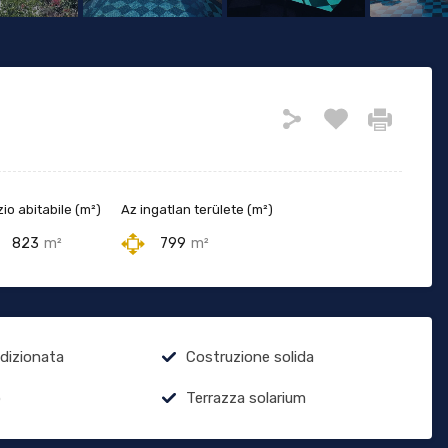
io abitabile (m²)
Az ingatlan területe (m²)
823
m²
799
m²
ndizionata
Costruzione solida
o
Terrazza solarium