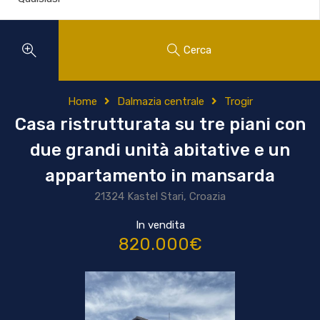
Cerca
Home
Dalmazia centrale
Trogir
Casa ristrutturata su tre piani con
due grandi unità abitative e un
appartamento in mansarda
21324 Kastel Stari, Croazia
In vendita
820.000€