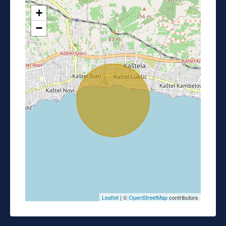
+
−
Leaflet
| ©
OpenStreetMap
contributors