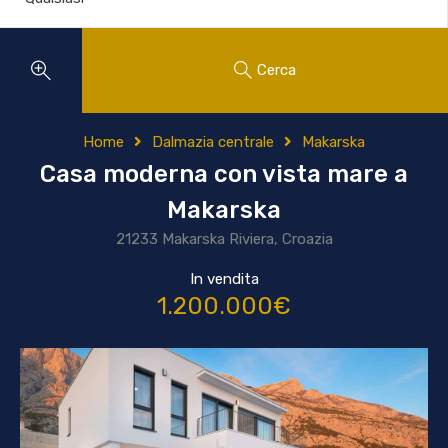
Cerca
Home
Dalmazia centrale
Makarska
Casa moderna con vista mare a
Makarska
21233 Makarska Riviera, Croazia
In vendita
1.200.000€