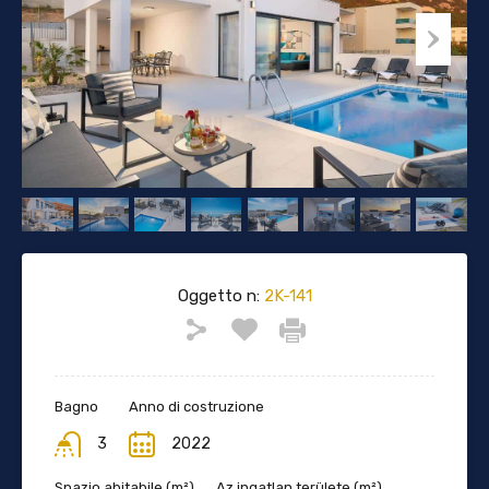
Oggetto n:
2K-141
Bagno
Anno di costruzione
3
2022
Spazio abitabile (m²)
Az ingatlan területe (m²)