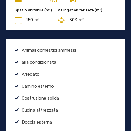
Spazio abitabile (m²)
Az ingatlan területe (m²)
150
m²
303
m²
Animali domestici ammessi
aria condizionata
Arredato
Camino esterno
Costruzione solida
Cucina attrezzata
Doccia esterna