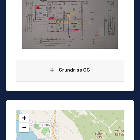
Grundriss OG
+
−