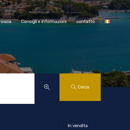
SS Croazia
Consigli e informazioni
contatto
roazia
Consigli e informazioni
contatto
Cerca
In vendita