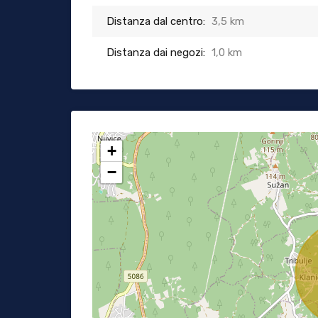
Distanza dal centro:
3,5 km
Distanza dai negozi:
1,0 km
+
−