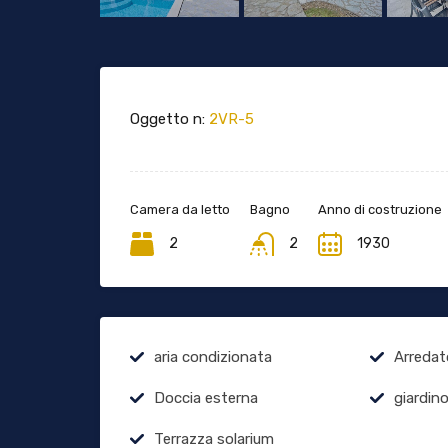
Oggetto n:
2VR-5
Camera da letto
Bagno
Anno di costruzione
2
2
1930
aria condizionata
Arredat
Doccia esterna
giardin
Terrazza solarium