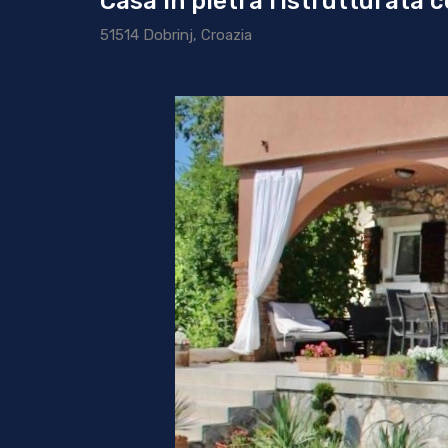
Casa in pietra ristrutturata c
51514 Dobrinj, Croazia