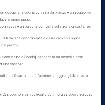
 con doccia, una cucina con sala da pranzo e un soggiorno
uce al primo piano.
on vasca e un balcone con vista sulla zona circostante.
urati dall’aria condizionata e da un camino a legna.
i nel prezzo.
o cieco vicino a Dobrinj, circondata da boschi e case
per una vacanza.
el Golfo del Quarnero ed è facilmente raggiungibile in auto
me. L’aeroporto è ben collegato con molti aeroporti europei.