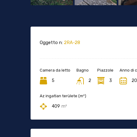
Oggetto n:
2RA-28
Camera da letto
Bagno
Piazzole
Anno di 
5
2
3
20
Az ingatlan területe (m²)
409
m²