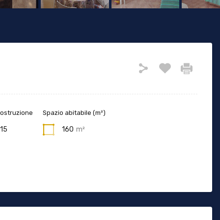
costruzione
Spazio abitabile (m²)
15
160
m²