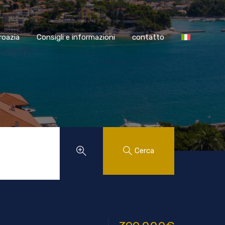
SS Croazia
Consigli e informazioni
contatto
roazia
Consigli e informazioni
contatto
Cerca