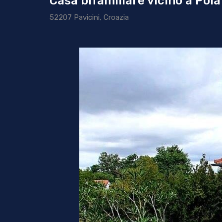
Casa bifamiliare vicino a Pola
52207 Pavicini, Croazia