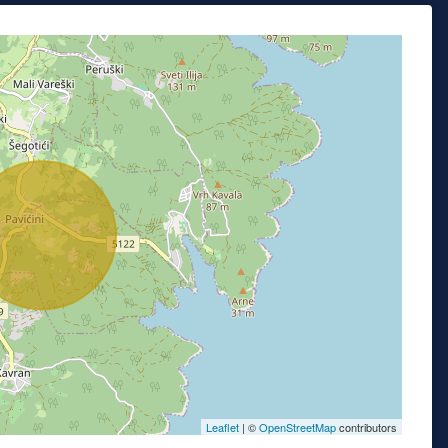
Leaflet
| ©
OpenStreetMap
contributors