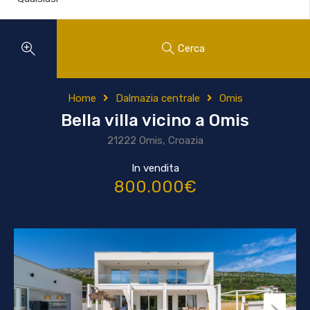
Cerca
Home
Dalmazia centrale
Omis
Bella villa vicino a Omis
21222 Omis, Croazia
In vendita
800.000€