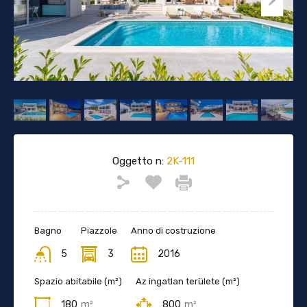
Oggetto n:
2K-111
Bagno
Piazzole
Anno di costruzione
5
3
2016
Spazio abitabile (m²)
Az ingatlan területe (m²)
180
m²
800
m²