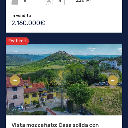
8
446
m²
8
In vendita
2.160.000€
Featured
Vista mozzafiato: Casa solida con