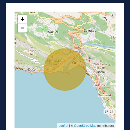
+
−
Leaflet
| ©
OpenStreetMap
contributors