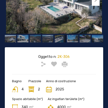
Oggetto n:
2K-306
Bagno
Piazzole
Anno di costruzione
4
2
2025
Spazio abitabile (m²)
Az ingatlan területe (m²)
340
m²
4000
m²