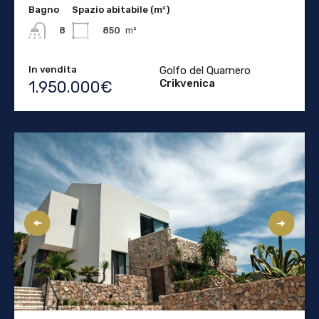
Bagno
Spazio abitabile (m²)
850
m²
8
In vendita
Golfo del Quarnero
Crikvenica
1.950.000€