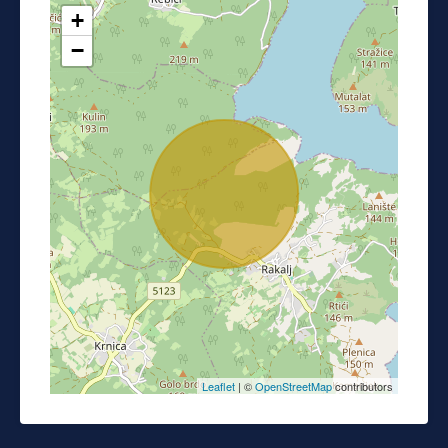
+
−
Leaflet
| ©
OpenStreetMap
contributors