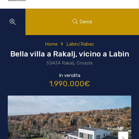
Cerca
Home
Labin/Rabac
Bella villa a Rakalj, vicino a Labin
53434 Rakalj, Croazia
In vendita
1.990.000€