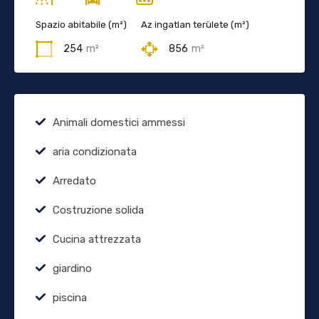
Spazio abitabile (m²)
Az ingatlan területe (m²)
254
m²
856
m²
Animali domestici ammessi
aria condizionata
Arredato
Costruzione solida
Cucina attrezzata
giardino
piscina