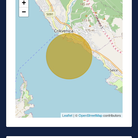
+
−
Leaflet
| ©
OpenStreetMap
contributors