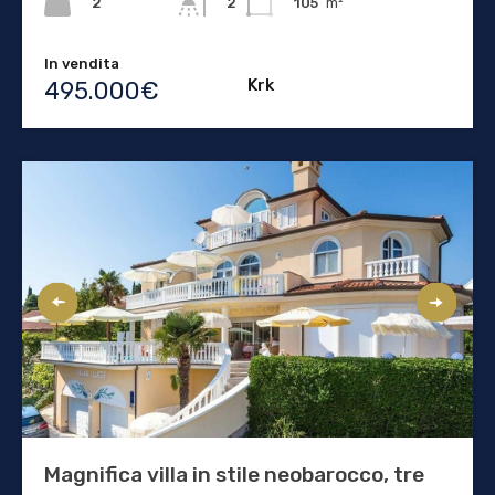
2
105
m²
2
In vendita
Krk
495.000€
Magnifica villa in stile neobarocco, tre