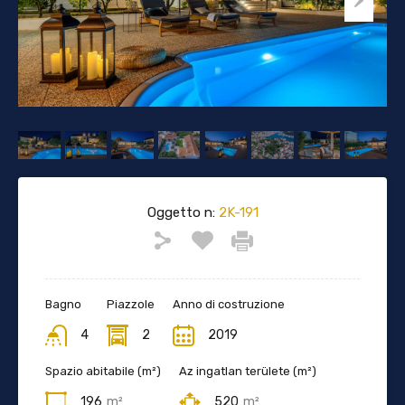
Oggetto n:
2K-191
Bagno
Piazzole
Anno di costruzione
4
2
2019
Spazio abitabile (m²)
Az ingatlan területe (m²)
196
m²
520
m²