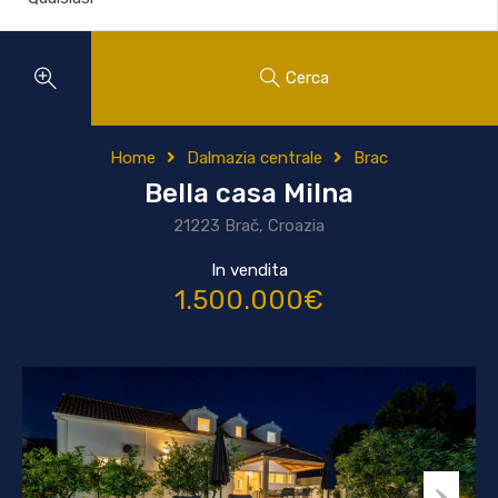
Cerca
Home
Dalmazia centrale
Brac
Bella casa Milna
21223 Brač, Croazia
In vendita
1.500.000€