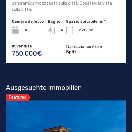
panoramica mozzafiato sulla città. Godetevi la vista
sulla città...
Camera da letto
Bagno
Spazio abitabile (m²)
4
220
m²
4
In vendita
Dalmazia centrale
Split
750.000€
Ausgesuchte Immobilien
Featured