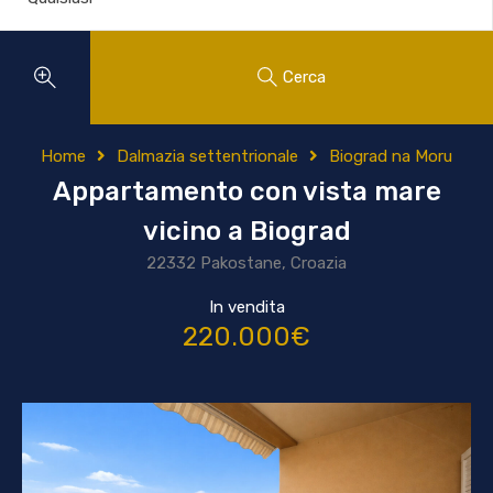
Cerca
Home
Dalmazia settentrionale
Biograd na Moru
Appartamento con vista mare
vicino a Biograd
22332 Pakostane, Croazia
In vendita
220.000€