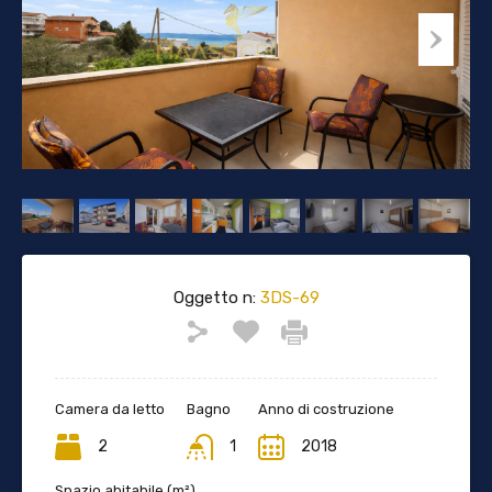
Oggetto n:
3DS-69
Camera da letto
Bagno
Anno di costruzione
2
1
2018
Spazio abitabile (m²)