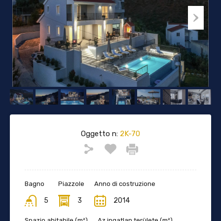
Oggetto n:
2K-70
Bagno
Piazzole
Anno di costruzione
5
3
2014
Spazio abitabile (m²)
Az ingatlan területe (m²)