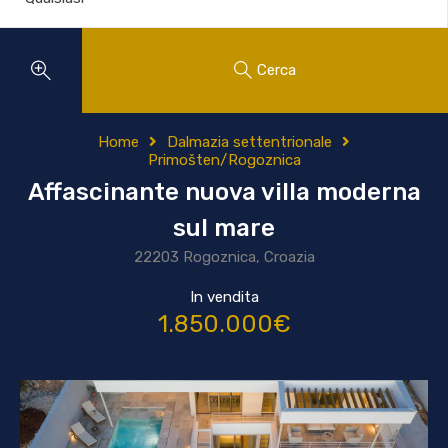
Cerca
Home
Dalmazia settentrionale
Primošten/Rogoznica
Affascinante nuova villa moderna
sul mare
22203 Rogoznica, Croazia
In vendita
1.850.000€