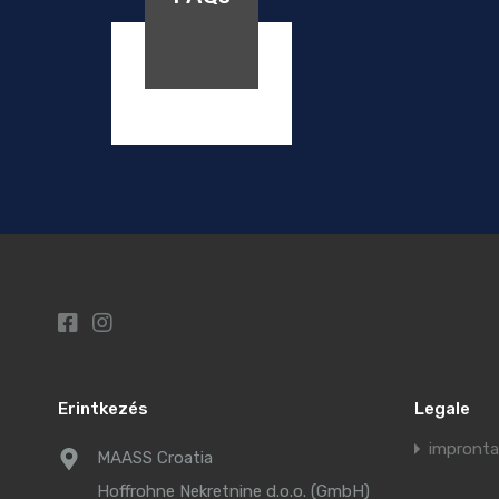
Erintkezés
Legale
impronta
MAASS Croatia
Hoffrohne Nekretnine d.o.o. (GmbH)