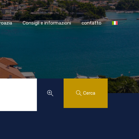
SS Croazia
Consigli e informazioni
contatto
roazia
Consigli e informazioni
contatto
Cerca