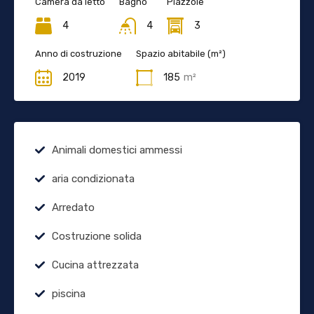
Camera da letto
Bagno
Piazzole
4
4
3
Anno di costruzione
Spazio abitabile (m²)
2019
185
m²
Animali domestici ammessi
aria condizionata
Arredato
Costruzione solida
Cucina attrezzata
piscina