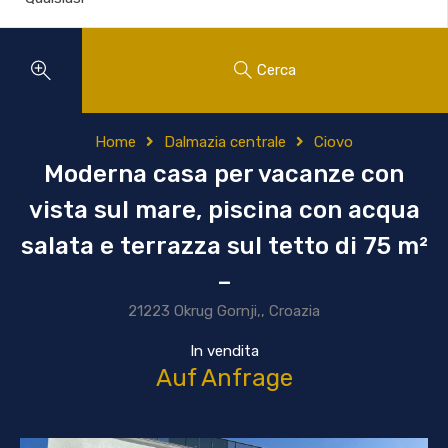
Cerca
Home
Dalmazia centrale
Ciovo
Moderna casa per vacanze con
vista sul mare, piscina con acqua
salata e terrazza sul tetto di 75 m²
–
21223 Okrug Gornji,, Croazia
In vendita
Auf Anfrage