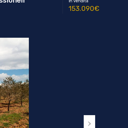
sionell
In vendita
153.090€