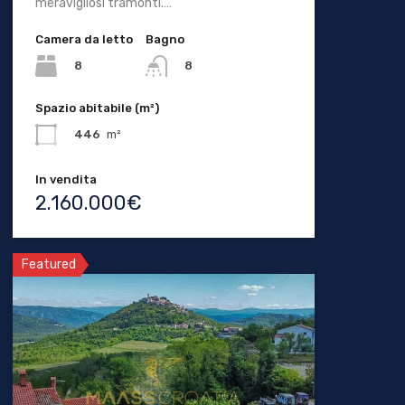
meravigliosi tramonti.…
Camera da letto
Bagno
8
8
Spazio abitabile (m²)
446
m²
In vendita
2.160.000€
Featured