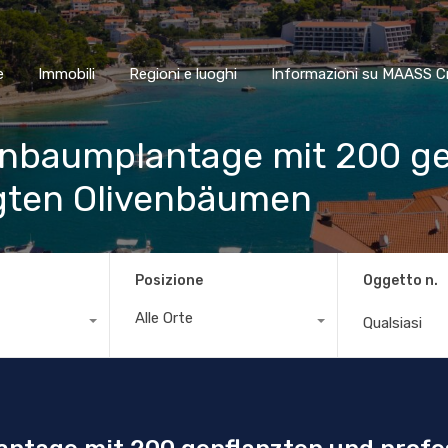
Home
Immobili
Regioni e luoghi
Informazioni su MAA
e
Immobili
Regioni e luoghi
Informazioni su MAASS C
enbaumplantage mit 200 g
egten Olivenbäumen
Posizione
Oggetto n.
Alle Orte