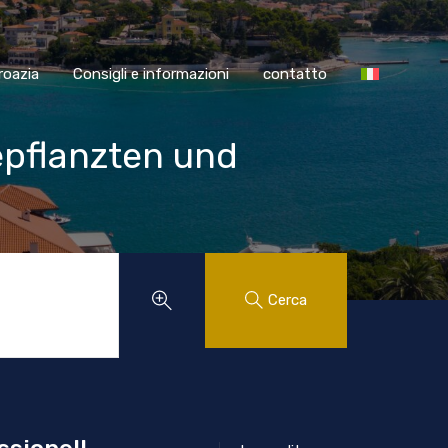
SS Croazia
Consigli e informazioni
contatto
roazia
Consigli e informazioni
contatto
epflanzten und
Cerca