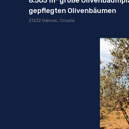
8.505 m² große Olivenbaumpl
gepflegten Olivenbäumen
21232 Galovac, Croazia