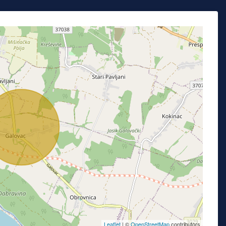
Leaflet
| ©
OpenStreetMap
contributors