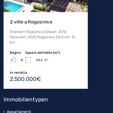
2 ville a Rogoznica
Standort: Rogoznica Gebaut: 2016
Renoviert: 2020 Rogoznica Zentrum: 15
km…
Bagno
Spazio abitabile (m²)
542
m²
8
In vendita
2.500.000€
Immobilientypen
Appartamenti