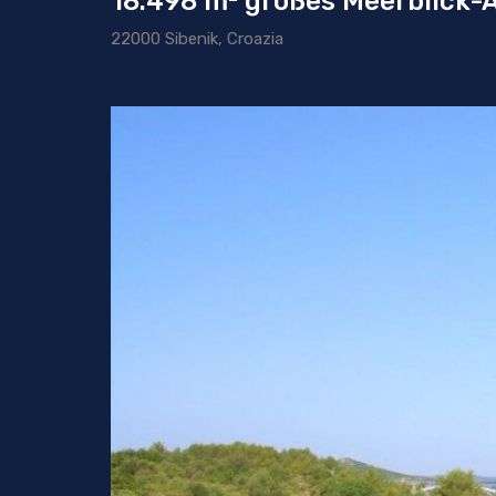
18.498 m² großes Meerblick-A
22000 Sibenik, Croazia