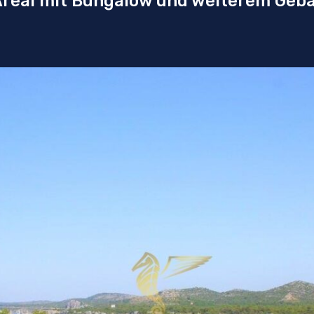
real mit Bungalow und weiterem Gebäu