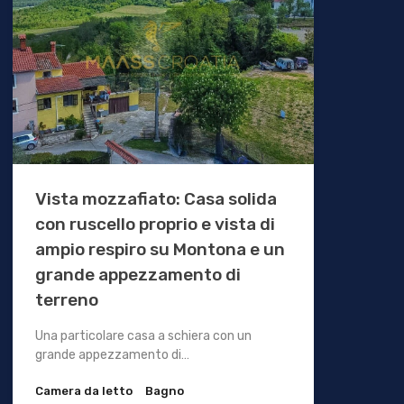
Vista mozzafiato: Casa solida
con ruscello proprio e vista di
ampio respiro su Montona e un
grande appezzamento di
terreno
Una particolare casa a schiera con un
grande appezzamento di…
Camera da letto
Bagno