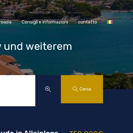
SS Croazia
Consigli e informazioni
contatto
roazia
Consigli e informazioni
contatto
w und weiterem
Cerca