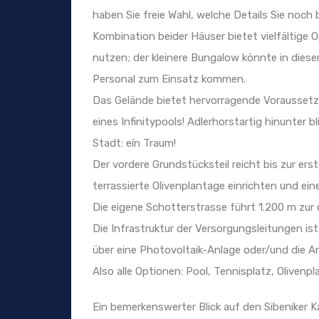
haben Sie freie Wahl, welche Details Sie noch 
Kombination beider Häuser bietet vielfältige
nutzen; der kleinere Bungalow könnte in diesem
Personal zum Einsatz kommen.
Das Gelände bietet hervorragende Voraussetz
eines Infinitypools! Adlerhorstartig hinunter 
Stadt: eín Traum!
Der vordere Grundstücksteil reicht bis zur e
terrassierte Olivenplantage einrichten und e
Die eigene Schotterstrasse führt 1.200 m zur 
Die Infrastruktur der Versorgungsleitungen i
über eine Photovoltaik-Anlage oder/und die 
Also alle Optionen: Pool, Tennisplatz, Olivenp
Ein bemerkenswerter Blick auf den Sibeniker 