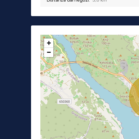
Distanza dai negozi:
3,0 km
+
−