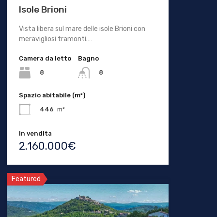
Isole Brioni
Vista libera sul mare delle isole Brioni con
meravigliosi tramonti.…
Camera da letto
Bagno
8
8
Spazio abitabile (m²)
446
m²
In vendita
2.160.000€
Featured