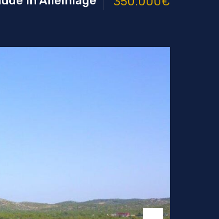
de in Alleinlage
350.000€