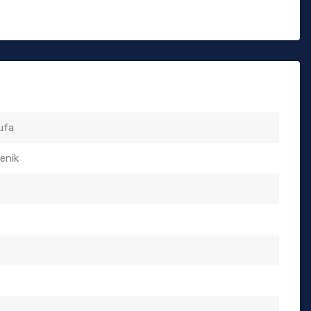
ufa
enik