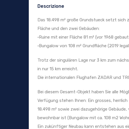
Descrizione
Das 18.498 m² große Grundstueck setzt sich 
Fläche und den zwei Gebäuden:
•Ruine mit einer Fläche 81 m² (vor 1968 geba
•Bungalow von 108 m² Grundfläche (2019 legal
Trotz der singulären Lage nur 3 km zum näch
in nur 15 km erreicht.
Die internationalen Flughafen ZADAR und TRO
Bei diesem Gesamt-Objekt haben Sie alle Mögli
Verfügung stehen Ihnen: Ein grosses, herrlic
18.498 m² sowie zwei dazugehörige Gebäude, v
bewohnbar ist (Bungalow mit ca. 108 m2 Wohnf
Ein zukünftiger Neubau kann entstehen aus e