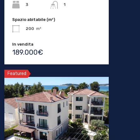
3
1
Spazio abitabile (m²)
200
m²
In vendita
189.000€
Featured