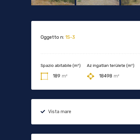
Oggetto n:
1S-3
Spazio abitabile (m²)
Az ingatlan területe (m²)
189
m²
18498
m²
Vista mare