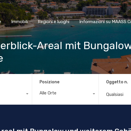
Home
Immobili
Regioni e luoghi
Informazioni su MAA
e
Immobili
Regioni e luoghi
Informazioni su MAASS C
erblick-Areal mit Bungalo
e
Posizione
Oggetto n.
Alle Orte